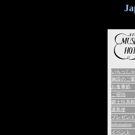
Ja
いらっし
施設のご
お食事処
ご宿泊
郷土玩具
遣島使
プレゼン
infomation
イベント