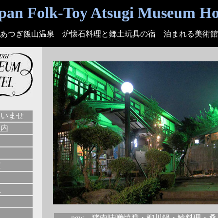
pan Folk-Toy Atsugi Museum Ho
あつぎ飯山温泉 炉懐石料理と郷土玩具の宿 泊まれる美術館
ゃいませ
案内
館
ト
new 猪肉味噌焼膳・柳川鍋・鯰料理・桑