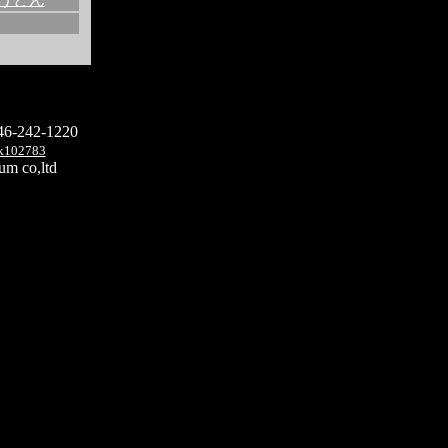
242-1220
yk102783
um co,ltd