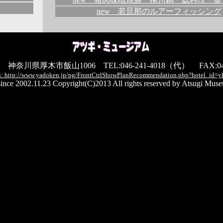
new 若旦那のルアーフィッシング
13 神奈川県厚木市飯山1006 TEL:046-241-4018（代） FAX:046-
: http://www.yadoken.jp/pg/FrontCtrlShowPlanRecommendation.php?hotel_id=
ince 2002.11.23 Copyright(C)2013 All rights reserved by Atsugi Muse