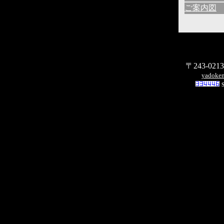
ご案内図
〒243-02
yadoken
s